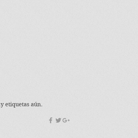
y etiquetas aún.